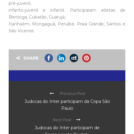
pré-juvenil,
infanto-juvenil e infantil. Participaram atletas de
Bertioga, Cubatão, Guarujá,
Itanhaém, Mongaguá, Peruíbe, Praia Grande, Santos e
São Vicente.
SHARE
Previous Post
Judocas do Inter participam da Copa São
Paulo
Next Post
Judocas do Inter participam de