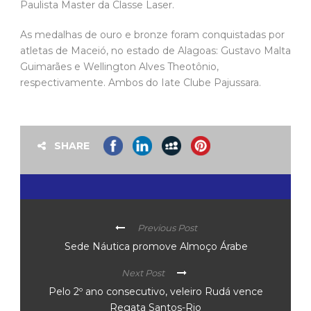
Paulista Master da Classe Laser.
As medalhas de ouro e bronze foram conquistadas por
atletas de Maceió, no estado de Alagoas: Gustavo Malta
Guimarães e Wellington Alves Theotônio,
respectivamente. Ambos do Iate Clube Pajussara.
SHARE
Previous Post
Sede Náutica promove Almoço Árabe
Next Post
Pelo 2º ano consecutivo, veleiro Rudá vence
Regata Santos-Rio