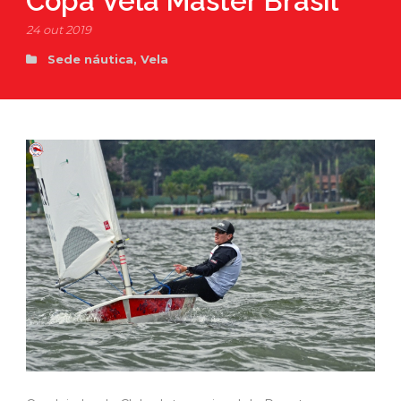
Copa Vela Máster Brasil
24 out 2019
Sede náutica
,
Vela