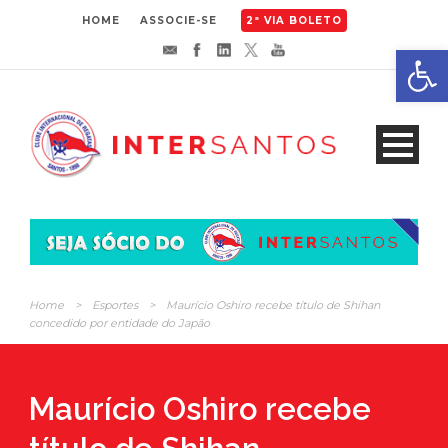
HOME
ASSOCIE-SE
2ª VIA BOLETO
Abrir 
Home
>
Esportes
>
Maurício Oshiro recebe título de Shihan
concedido por entidade do Japão
Maurício Oshiro recebe