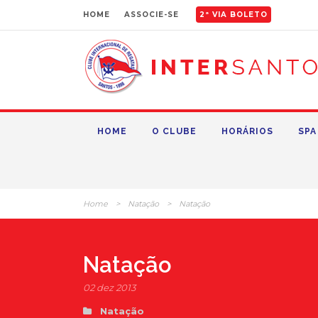
HOME
ASSOCIE-SE
2ª VIA BOLETO
HOME
O CLUBE
HORÁRIOS
SPA
Home
>
Natação
>
Natação
Natação
02 dez 2013
Natação