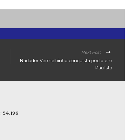
Next Post
Nadador Vermelhinho conquista pódio em
Paulista
 54.196