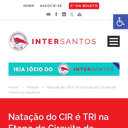
HOME
ASSOCIE-SE
2ª VIA BOLETO
Abrir 
Home
>
Natação
>
Natação do CIR é TRI na Etapa do Circuito de
Maratonas Aquáticas
Natação do CIR é TRI na