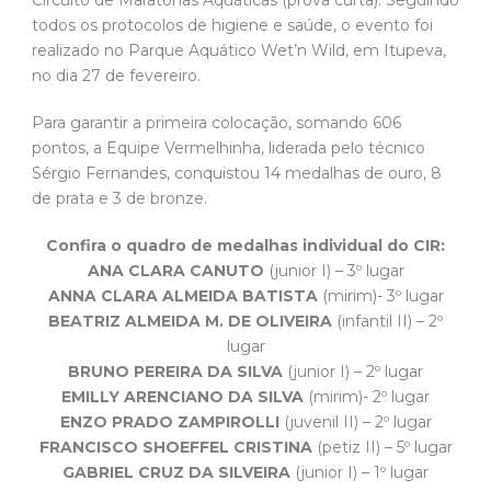
todos os protocolos de higiene e saúde, o evento foi
realizado no Parque Aquático Wet’n Wild, em Itupeva,
no dia 27 de fevereiro.
Para garantir a primeira colocação, somando 606
pontos, a Equipe Vermelhinha, liderada pelo técnico
Sérgio Fernandes, conquistou 14 medalhas de ouro, 8
de prata e 3 de bronze.
Confira o quadro de medalhas individual do CIR:
ANA CLARA CANUTO
(junior I) – 3º lugar
ANNA CLARA ALMEIDA BATISTA
(mirim)- 3º lugar
BEATRIZ ALMEIDA M. DE OLIVEIRA
(infantil II) – 2º
lugar
BRUNO PEREIRA DA SILVA
(junior I) – 2º lugar
EMILLY ARENCIANO DA SILVA
(mirim)- 2º lugar
ENZO PRADO ZAMPIROLLI
(juvenil II) – 2º lugar
FRANCISCO SHOEFFEL CRISTINA
(petiz II) – 5º lugar
GABRIEL CRUZ DA SILVEIRA
(junior I) – 1º lugar