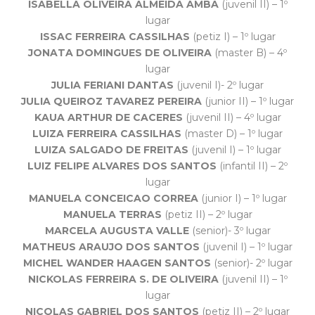
ISABELLA OLIVEIRA ALMEIDA AMBA
(juvenil II) – 1º
lugar
ISSAC FERREIRA CASSILHAS
(petiz I) – 1º lugar
JONATA DOMINGUES DE OLIVEIRA
(master B) – 4º
lugar
JULIA FERIANI DANTAS
(juvenil I)- 2º lugar
JULIA QUEIROZ TAVAREZ PEREIRA
(junior II) – 1º lugar
KAUA ARTHUR DE CACERES
(juvenil II) – 4º lugar
LUIZA FERREIRA CASSILHAS
(master D) – 1º lugar
LUIZA SALGADO DE FREITAS
(juvenil I) – 1º lugar
LUIZ FELIPE ALVARES DOS SANTOS
(infantil II) – 2º
lugar
MANUELA CONCEICAO CORREA
(junior I) – 1º lugar
MANUELA TERRAS
(petiz II) – 2º lugar
MARCELA AUGUSTA VALLE
(senior)- 3º lugar
MATHEUS ARAUJO DOS SANTOS
(juvenil I) – 1º lugar
MICHEL WANDER HAAGEN SANTOS
(senior)- 2º lugar
NICKOLAS FERREIRA S. DE OLIVEIRA
(juvenil II) – 1º
lugar
NICOLAS GABRIEL DOS SANTOS
(petiz II) – 2º lugar