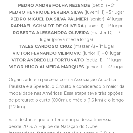
PEDRO ANDRE FOLHA REZENDE
(petiz I) – 5º
PEDRO HENRIQUE PEREIRA SILVA
(juvenil II) – 5º lugar
PEDRO MIGUEL DA SILVA PALMIERI
(senior)- 4º lugar
RAPHAEL SCHMIDT DE OLIVEIRA
(junior II) – 1º lugar
ROBERTA ALESSANDRA OLIVEIRA
(master D) – 1º
lugar (prova media longa)
TALES CARDOSO CRUZ
(master A) – 1º lugar
VICTOR FERNANDO VILIMOVIC
(junior II) – 6º lugar
VITOR ANDREOLLI FORTUNATO
(petiz II) – 1º lugar
VITOR HUGO ALMEIDA MARQUES
(junior II) – 4º lugar
Organizado em parceria com a Associação Aquática
Paulista e a Speedo, o Circuito é considerado o maior da
modalidade nas Américas. Essa etapa teve três opções
de percurso: o curto (600m), o médio (1,6 km) e o longo
(3,2 km).
Vale destacar que o Inter participa dessa travessia
desde 2013. A Equipe de Natação do Clube