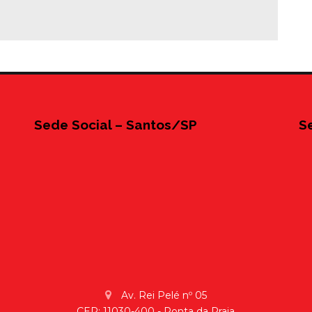
Sede Social – Santos/SP
S
Av. Rei Pelé nº 05
CEP: 11030-400 - Ponta da Praia