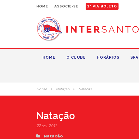
HOME
ASSOCIE-SE
2ª VIA BOLETO
HOME
O CLUBE
HORÁRIOS
SPA
Home
>
Natação
>
Natação
Natação
22 set 2011
Natação