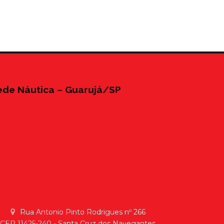
ede Náutica – Guarujá/SP
Rua Antonio Pinto Rodrigues nº 266
CEP 11425-240 - Santa Cruz dos Navegantes