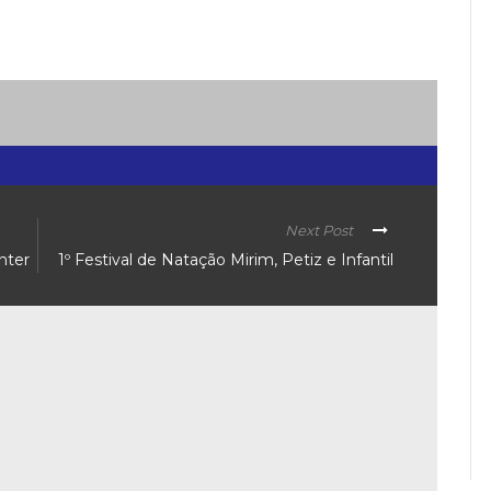
Next Post
nter
1º Festival de Natação Mirim, Petiz e Infantil