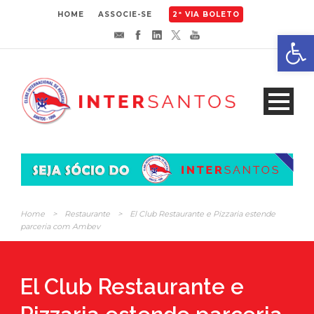
HOME
ASSOCIE-SE
2ª VIA BOLETO
Abrir 
Home
>
Restaurante
>
El Club Restaurante e Pizzaria estende
parceria com Ambev
El Club Restaurante e