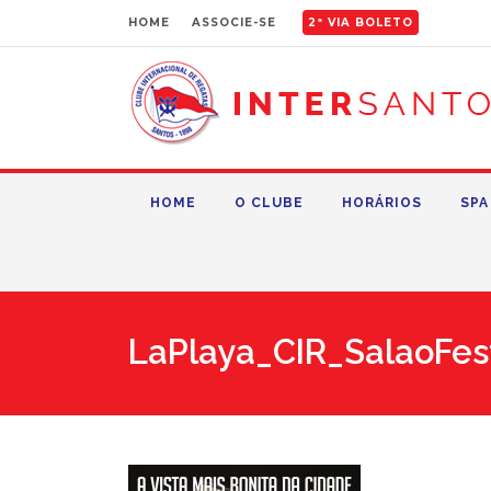
HOME
ASSOCIE-SE
2ª VIA BOLETO
HOME
O CLUBE
HORÁRIOS
SPA
LaPlaya_CIR_SalaoFes