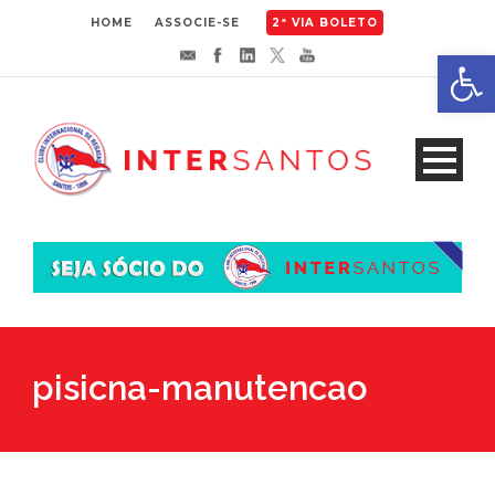
HOME
ASSOCIE-SE
2ª VIA BOLETO
Abrir 
pisicna-manutencao