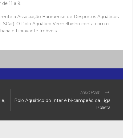
 de 11 a 9.
la frente a Associação Bauruense de Desportos Aquáticos
UFSCar). O Polo Aquático Vermelhinho conta com o
haria e Fioravante Imóveis.
Next Post
ie,
Polo Aquático do Inter é bi-campeão da Liga
Polista