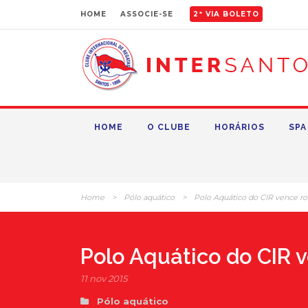
HOME
ASSOCIE-SE
2ª VIA BOLETO
HOME
O CLUBE
HORÁRIOS
SPA
Home
>
Pólo aquático
>
Polo Aquático do CIR vence r
Polo Aquático do CIR 
11 nov 2015
Pólo aquático