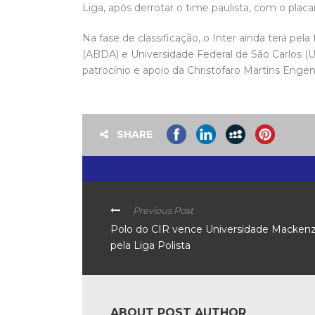
Liga, após derrotar o time paulista, com o placar
Na fase de classificação, o Inter ainda terá pe
(ABDA) e Universidade Federal de São Carlos (
patrocínio e apoio da Christofaro Martins Engen
SHARE
Previous Post
Polo do CIR vence Universidade Mackenz
pela Liga Polista
ABOUT POST AUTHOR