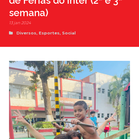
de Férias do Inter (2ª e 3ª
semana)
13 jan 2024
Diversos
,
Esportes
,
Social