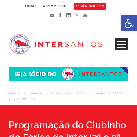
HOME
ASSOCIE-SE
2ª VIA BOLETO
Abrir 
Home
>
Diversos
>
Programação do Clubinho de Férias do Inter
(2ª e 3ª semana)
Programação do Clubinho