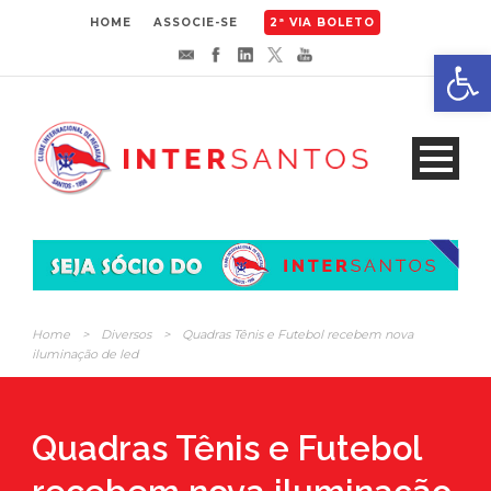
HOME
ASSOCIE-SE
2ª VIA BOLETO
Abrir 
Home
>
Diversos
>
Quadras Tênis e Futebol recebem nova
iluminação de led
Quadras Tênis e Futebol