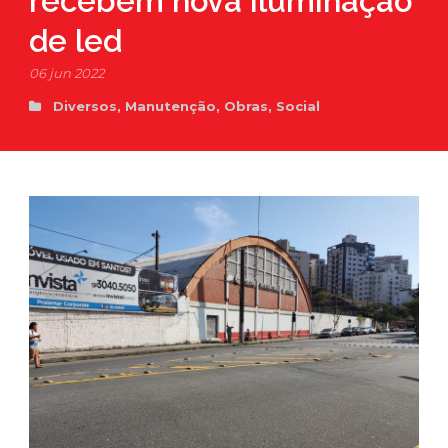
recebem nova iluminação
de led
06 jun 2022
Diversos
,
Manutenção
,
Obras
,
Social