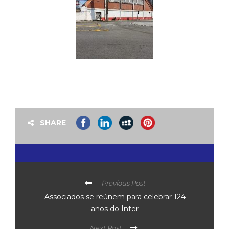
SHARE
Previous Post
Associados se reúnem para celebrar 124
anos do Inter
Next Post