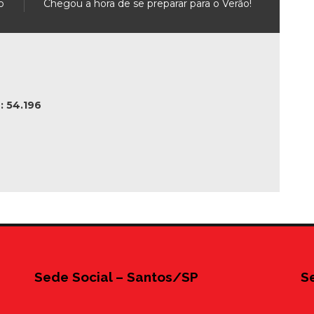
o
Chegou a hora de se preparar para o Verão!
 54.196
Sede Social – Santos/SP
S