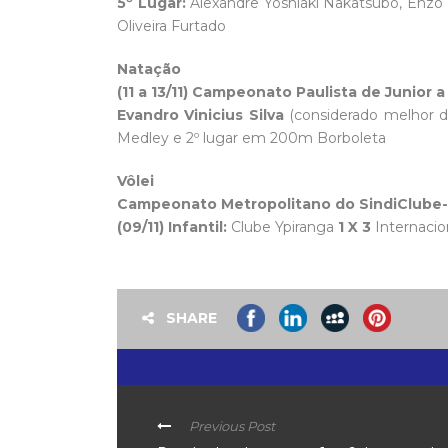
5º Lugar:
Alexandre Yoshiaki Nakatsubo, Enzo 
Oliveira Furtado
Natação
(11 a 13/11) Campeonato Paulista de Junior 
Evandro Vinicius Silva
(considerado melhor d
Medley e 2º lugar em 200m Borboleta
Vôlei
Campeonato Metropolitano do SindiClube-
(09/11) Infantil:
Clube Ypiranga
1 X 3
Internacion
SHARE
Previous Post