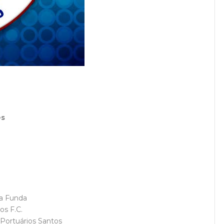
es
ra Funda
os F.C.
 Portuários Santos