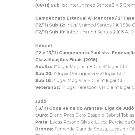
(08/11) Sub 19:
InterUnimed Santos 3 X 3 Greme
Campeonato Estadual A1 Menores / 2ª Fase 
(12/11) Sub 12:
Inter/ Unimed Santos
1 X 1
São Ca
(12/11) Sub 10:
Inter/ Unimed Santos
2 X 5
A. D.
Hóquei
(12 e 13/11) Campeonato Paulista- Federação
Classificações Finais (2016):
Adulto:
1º lugar Mogiana H.C. e 3º lugar CIR
Sub 20:
1º lugar Portuguesa e 2º lugar CIR
Sub 13:
1º lugar Mogiana H.C. e 4º lugar CIR
Veteranos:
1º lugar Teresópolis H.C e 4º lugar 
Judô
(13/11) Copa Reinaldo Arantes- Liga de Judô 
Ouro:
Breno Pires Claro Baspo e Gabriel Tobia
Prata:
Lucas Resano Silva e Lucca Pereira da 
Bronze:
Fernanda Claro de Souza, Lucas de Oliv