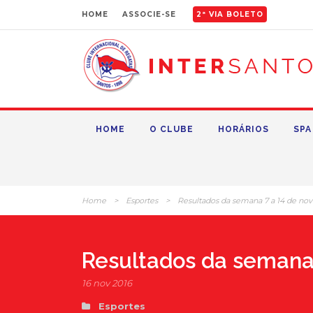
HOME
ASSOCIE-SE
2ª VIA BOLETO
HOME
O CLUBE
HORÁRIOS
SPA
Home
>
Esportes
>
Resultados da semana 7 a 14 de n
Resultados da semana
16 nov 2016
Esportes