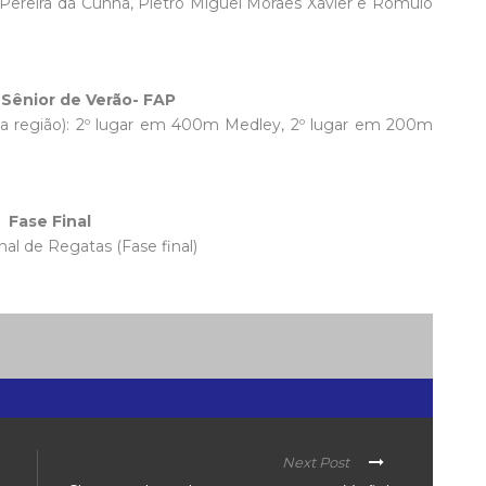
Pereira da Cunha, Pietro Miguel Moraes Xavier e Romulo
a Sênior de Verão- FAP
a região): 2º lugar em 400m Medley, 2º lugar em 200m
 Fase Final
al de Regatas (Fase final)
Next Post