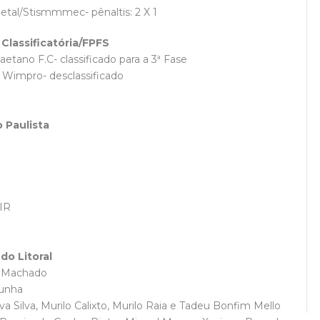
tal/Stismmmec- pênaltis: 2 X 1
Classificatória/FPFS
etano F.C- classificado para a 3ª Fase
 Wimpro- desclassificado
 Paulista
CIR
do Litoral
s Machado
Cunha
a Silva, Murilo Calixto, Murilo Raia e Tadeu Bonfim Mello