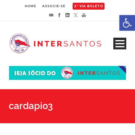
HOME
ASSOCIE-SE
2ª VIA BOLETO
Abrir 
cardapio3