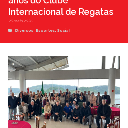
anos do Clube
Internacional de Regatas
25 maio 2026
Diversos
,
Esportes
,
Social