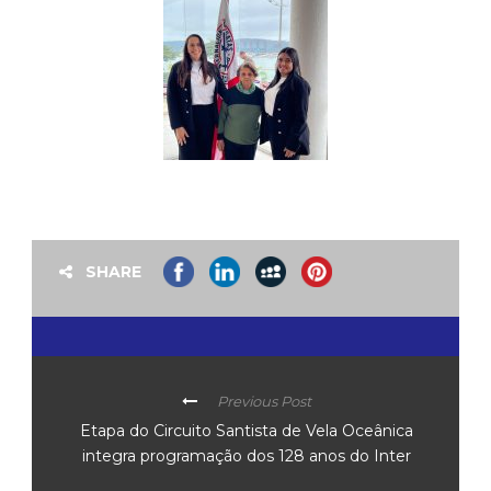
SHARE
Previous Post
Etapa do Circuito Santista de Vela Oceânica
integra programação dos 128 anos do Inter