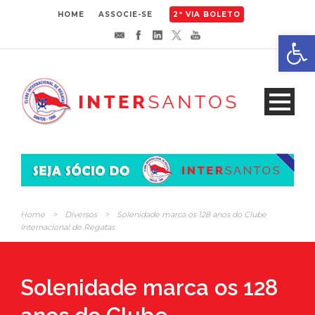
HOME
ASSOCIE-SE
2ª VIA BOLETO
Abrir 
Home
>
Diversos
>
Solenidade marca os 128 anos do Clube
Internacional de Regatas
Solenidade marca os 128