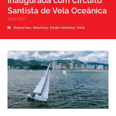
inaugurada com Circuito
Santista de Vela Oceânica
22 fev 2021
Esportes
,
Náutica
,
Sede náutica
,
Vela