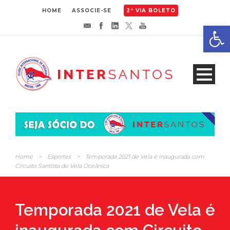
HOME
ASSOCIE-SE
2ª VIA BOLETO
Abrir 
Home
>
Esportes
>
Temporada 2021 de Vela é inaugurada com
Circuito Santista de Vela Oceânica
Temporada 2021 de Vela é