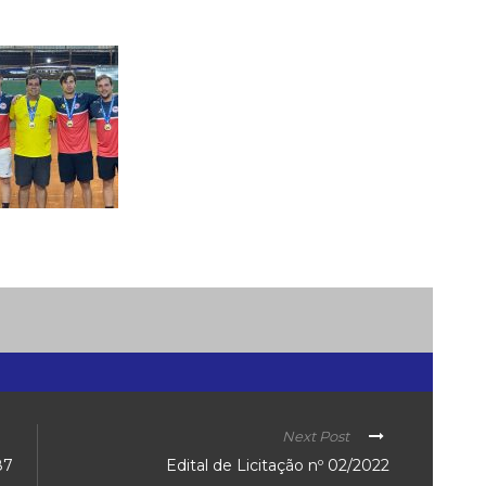
Next Post
87
Edital de Licitação nº 02/2022