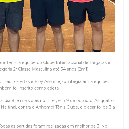
 de Tênis, a equipe do Clube Internacional de Regatas e
egoria 2ª Classe Masculina até 34 anos (2m1).
, Paulo Freitas e Eloy Assunpção integraram a equipe,
mbém foi inscrito como atleta.
a, dia 8, e mais dois no Inter, em 9 de outubro. As quatro
a final, contra o Anhembi Tênis Clube, o placar foi de 3 a
das as partidas foram realizadas em melhor de 3. No