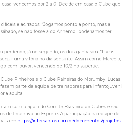
ara casa, vencemos por 2 a 0. Decide em casa o Clube que
 difíceis e acirrados. “Jogamos ponto a ponto, mas a
No sábado, se não fosse a do Anhembi, poderíamos ter
u perdendo, já no segundo, os dois ganharam. “Lucas
nseguir uma vitória no dia seguinte. Assim como Marcelo,
go com louvor, vencendo de 10/2 no supertie.
e Clube Pinheiros e o Clube Paineiras do Morumby. Lucas
, fazem parte da equipe de treinadores para Infantojuvenil
ria adulta.
contam com o apoio do Comitê Brasileiro de Clubes e são
s de Incentivo ao Esporte. A participação na equipe de
 mais em
https://intersantos.com.br/documentos/projetos-