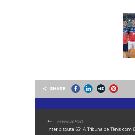
SHARE
Previous Post
Inter disputa 63ª A Tribuna de Tênis com 