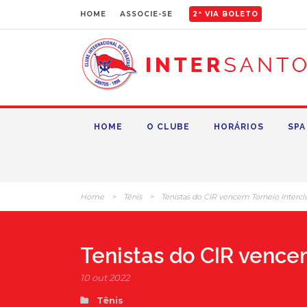
HOME
ASSOCIE-SE
2ª VIA BOLETO
HOME
O CLUBE
HORÁRIOS
SPA
Home
>
Tênis
>
Tenistas do CIR vencem Torneio Intercl
Tenistas do CIR vence
10 out 2022
Tênis