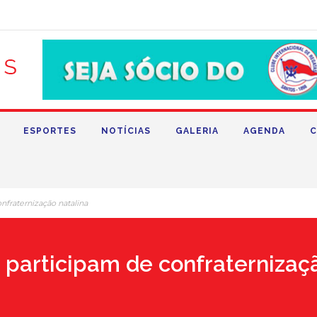
ESPORTES
NOTÍCIAS
GALERIA
AGENDA
C
nfraternização natalina
 participam de confraternizaç