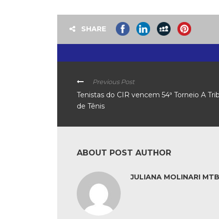
SHARE
Previous Post
Tenistas do CIR vencem 54ª Torneio A Tri
de Tênis
ABOUT POST AUTHOR
JULIANA MOLINARI MTB: