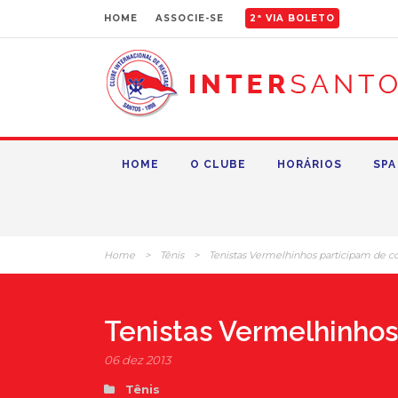
HOME
ASSOCIE-SE
2ª VIA BOLETO
HOME
O CLUBE
HORÁRIOS
SPA
Home
>
Tênis
>
Tenistas Vermelhinhos participam de co
Tenistas Vermelhinhos
06 dez 2013
Tênis