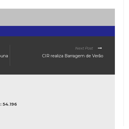
Next Post
buna
CIR realiza Barragem de Verão
 54.196