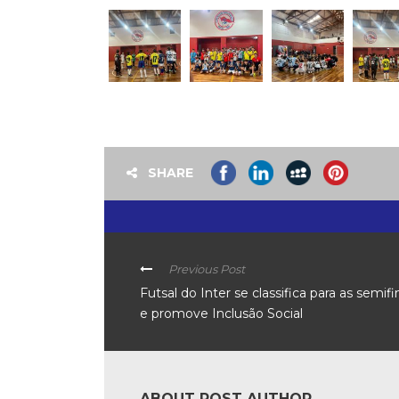
SHARE
Previous Post
Futsal do Inter se classifica para as semifi
e promove Inclusão Social
ABOUT POST AUTHOR