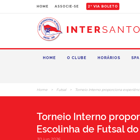
HOME
ASSOCIE-SE
2ª VIA BOLETO
HOME
O CLUBE
HORÁRIOS
SPA
Home
>
Futsal
>
Torneio Interno proporciona experiênc
Torneio Interno propo
Escolinha de Futsal do
30 jun 2026