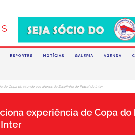
ESPORTES
NOTÍCIAS
GALERIA
AGENDA
C
ia de Copa do Mundo aos alunos da Escolinha de Futsal do Inter
rciona experiência de Copa do
 Inter