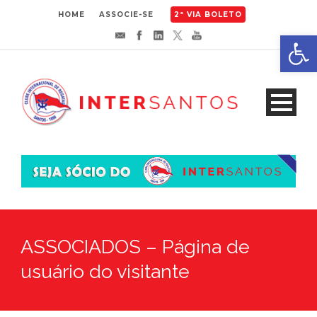
HOME
ASSOCIE-SE
2ª VIA BOLETO
Abrir 
ASSOCIADOS – Página de
usuário do visitante