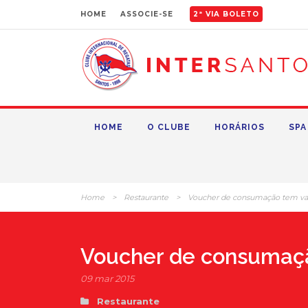
HOME
ASSOCIE-SE
2ª VIA BOLETO
HOME
O CLUBE
HORÁRIOS
SPA
Home
>
Restaurante
>
Voucher de consumação tem val
Voucher de consumaçã
09 mar 2015
Restaurante