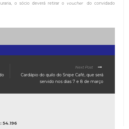
raria, o sócio deverá retirar o
voucher
do convidado
Next Post
do
Cardápio do quilo do Snipe Café, que será
servido nos dias 7 e 8 de março
 54.196