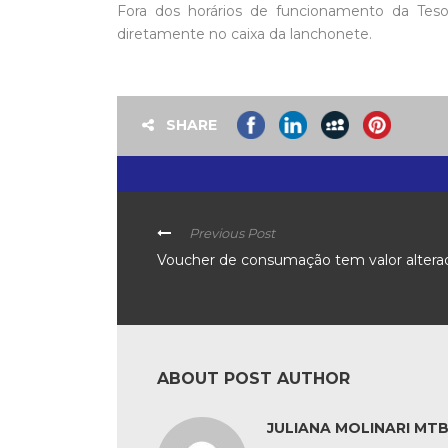
Fora dos horários de funcionamento da Tesou
diretamente no caixa da lanchonete.
SHARE
Previous Post
Voucher de consumação tem valor altera
ABOUT POST AUTHOR
JULIANA MOLINARI MTB: