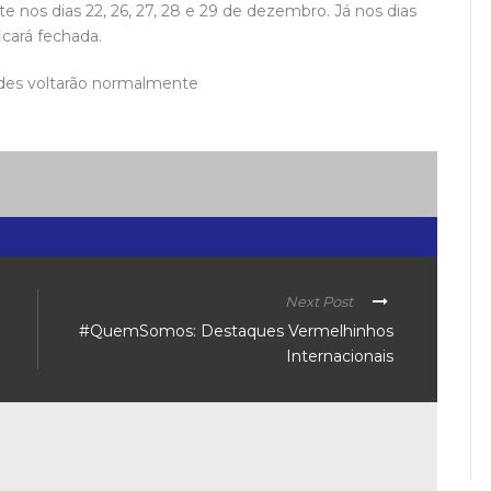
 nos dias 22, 26, 27, 28 e 29 de dezembro. Já nos dias
ficará fechada.
idades voltarão normalmente
Next Post
#QuemSomos: Destaques Vermelhinhos
Internacionais