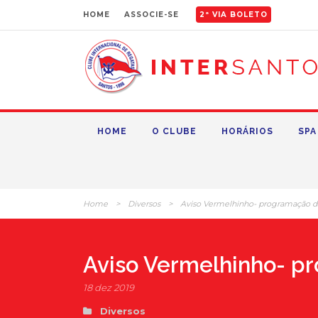
HOME
ASSOCIE-SE
2ª VIA BOLETO
HOME
O CLUBE
HORÁRIOS
SPA
Home
>
Diversos
>
Aviso Vermelhinho- programação d
Aviso Vermelhinho- p
18 dez 2019
Diversos