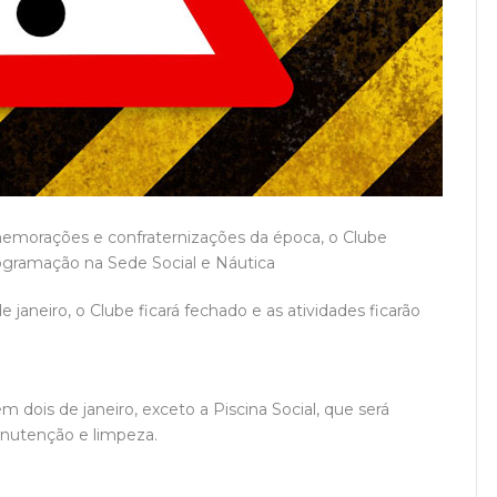
emorações e confraternizações da época, o Clube
ogramação na Sede Social e Náutica
e janeiro, o Clube ficará fechado e as atividades ficarão
m dois de janeiro, exceto a Piscina Social, que será
anutenção e limpeza.