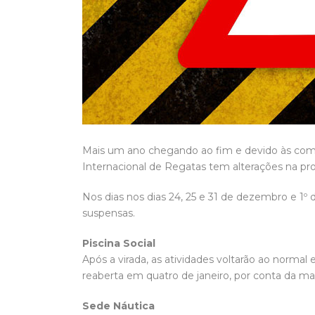
Mais um ano chegando ao fim e devido às com
Internacional de Regatas tem alterações na pr
Nos dias nos dias 24, 25 e 31 de dezembro e 1º d
suspensas.
Piscina Social
Após a virada, as atividades voltarão ao normal e
reaberta em quatro de janeiro, por conta da m
Sede Náutica