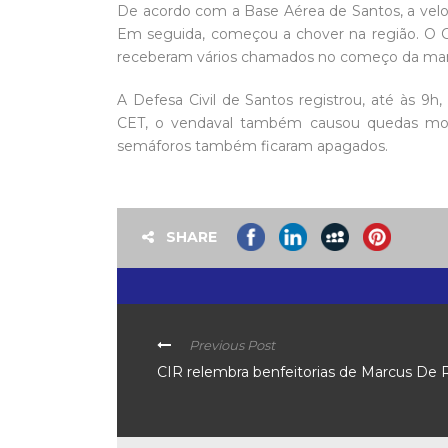
De acordo com a Base Aérea de Santos, a vel
Em seguida, começou a chover na região. O C
receberam vários chamados no começo da ma
A Defesa Civil de Santos registrou, até às 9h
CET, o vendaval também causou quedas mome
semáforos também ficaram apagados.
SHARE
Previous Post
CIR relembra benfeitorias de Marcus De 