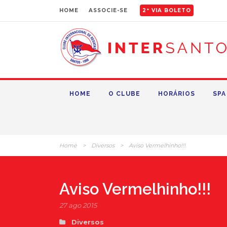
HOME
ASSOCIE-SE
2ª VIA BOLETO
HOME
O CLUBE
HORÁRIOS
SPA
Home
>
Diversos
>
Aviso Vermelhinho!!!
Aviso Vermelhinho!!!
27 ago 2015
Diversos