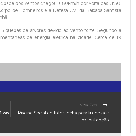
ocidade dos ventos chegou a 80km/h por volta das 7h30.
orpo de Bombeiros e a Defesa Civil da Baixada Santista
nhã.
, 15 quedas de árvores devido ao vento forte. Segundo a
ntâneas de energia elétrica na cidade. Cerca de 19
Next Post
Rosis
Piscina Social do Inter fecha para limpeza e
manutenção