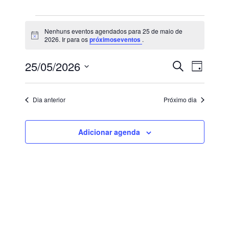
Eventos
Nenhuns eventos agendados para 25 de maio de
Notice
2026. Ir para os
próximoseventos
.
for
25/05/2026
Pesqu
Nav
Procurar
Dia
eventos
Selecione
25
do
e
a
Dia anterior
Próximo dia
data.
visu
de
nave
Eve
Adicionar agenda
de
maio
visuai
de
de
2026