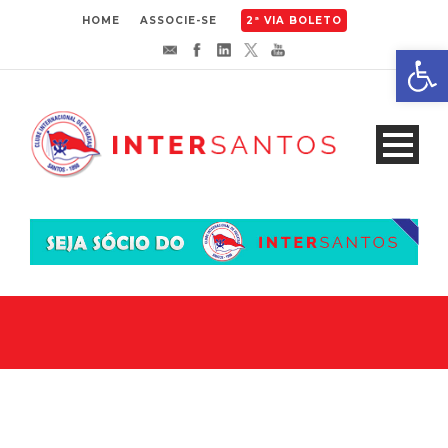
HOME
ASSOCIE-SE
2ª VIA BOLETO
Abrir 