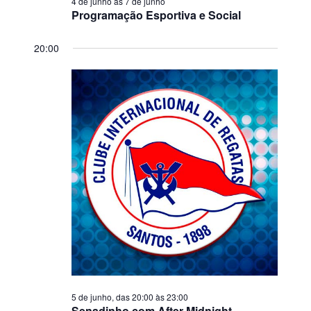
4 de junho
às
7 de junho
Programação Esportiva e Social
20:00
5 de junho, das 20:00
às
23:00
Senadinho com After Midnight