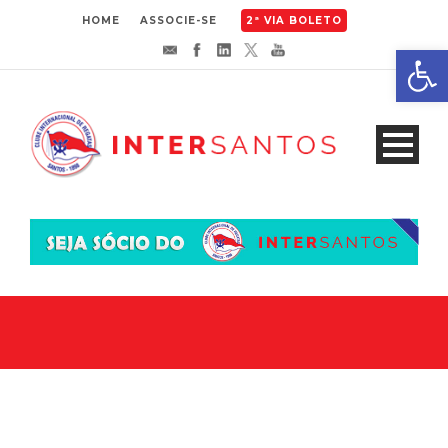
HOME
ASSOCIE-SE
2ª VIA BOLETO
Abrir 