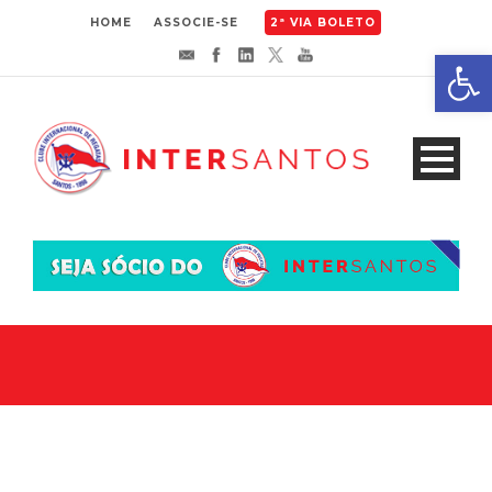
HOME
ASSOCIE-SE
2ª VIA BOLETO
Abrir 