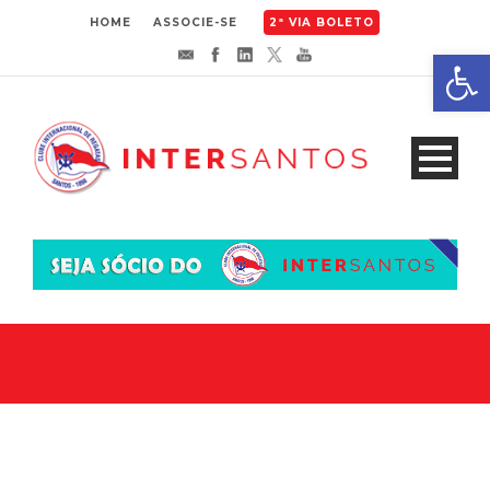
HOME
ASSOCIE-SE
2ª VIA BOLETO
Abrir 