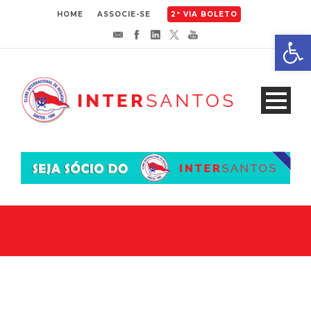
HOME
ASSOCIE-SE
2ª VIA BOLETO
Abrir 