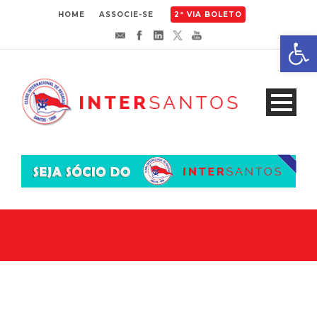
HOME
ASSOCIE-SE
2ª VIA BOLETO
Abrir 