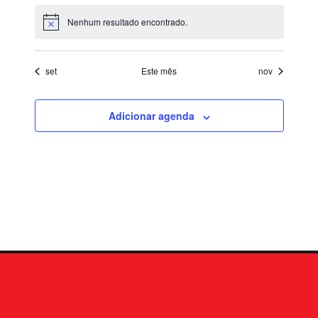
de
Nenhum resultado encontrado.
Notice
Event
set
Este mês
nov
Adicionar agenda