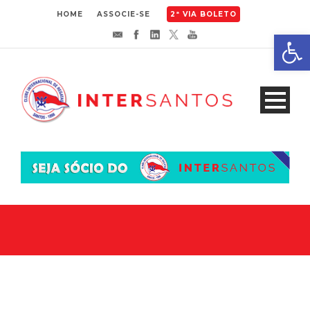
HOME
ASSOCIE-SE
2ª VIA BOLETO
Abrir 