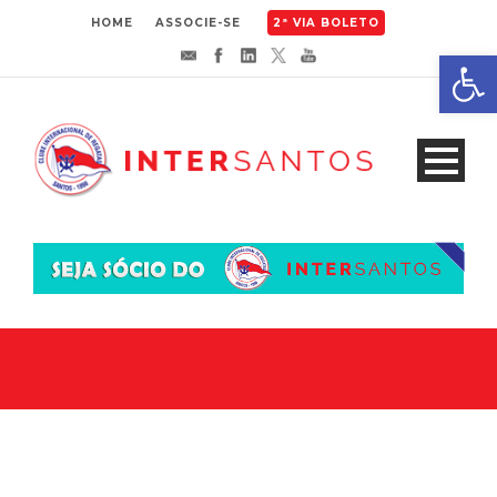
HOME
ASSOCIE-SE
2ª VIA BOLETO
Abrir 