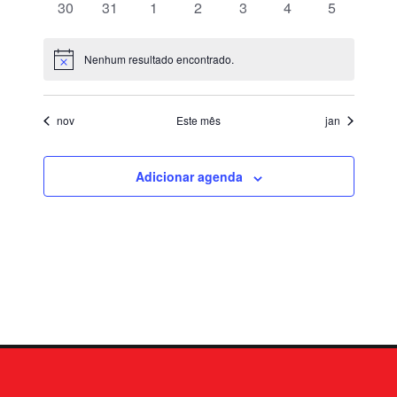
0
0
0
0
0
0
0
30
31
1
2
3
4
5
de
eventos
eventos
eventos
eventos
eventos
eventos
eventos
Event
Nenhum resultado encontrado.
Notice
nov
Este mês
jan
Adicionar agenda