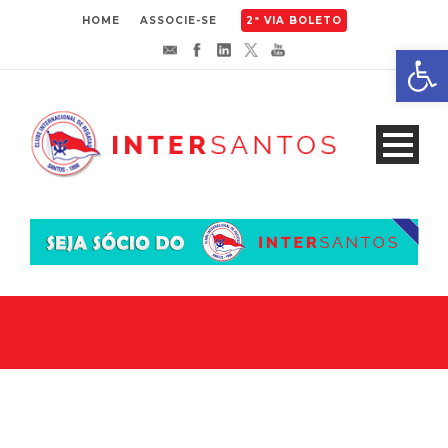
HOME
ASSOCIE-SE
2ª VIA BOLETO
Abrir 