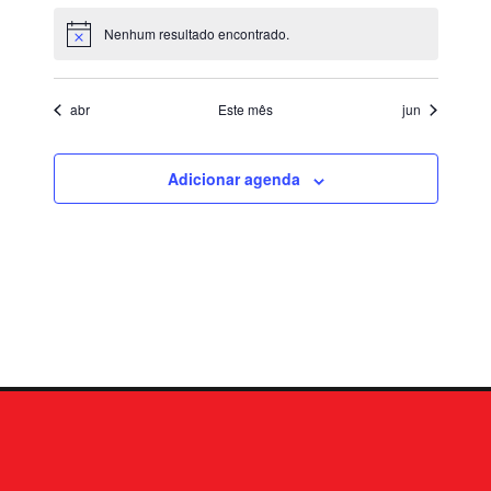
de
Nenhum resultado encontrado.
Notice
Event
abr
Este mês
jun
Adicionar agenda