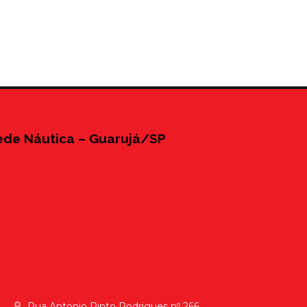
ede Náutica – Guarujá/SP
Rua Antonio Pinto Rodrigues nº 266