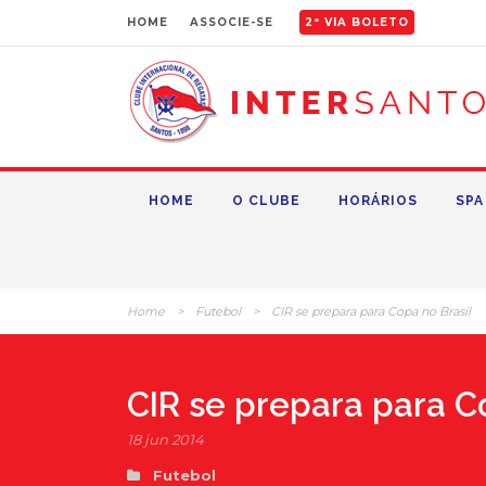
HOME
ASSOCIE-SE
2ª VIA BOLETO
HOME
O CLUBE
HORÁRIOS
SPA
Home
>
Futebol
>
CIR se prepara para Copa no Brasil
CIR se prepara para C
18 jun 2014
Futebol