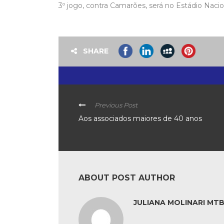
3º jogo, contra Camarões, será no Estádio Naciona
SHARE
Previous Post
Aos associados maiores de 40 anos
ABOUT POST AUTHOR
JULIANA MOLINARI MTB: