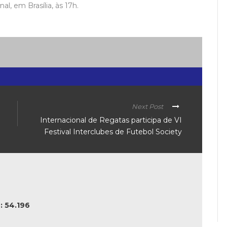
l, em Brasília, às 17h.
Next Post
Internacional de Regatas participa de VI
Festival Interclubes de Futebol Society
 54.196