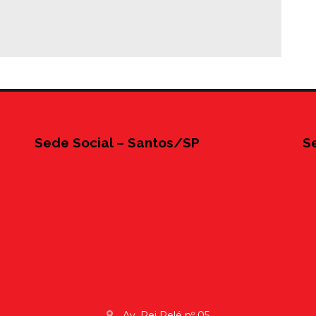
Sede Social – Santos/SP
S
Av. Rei Pelé nº 05