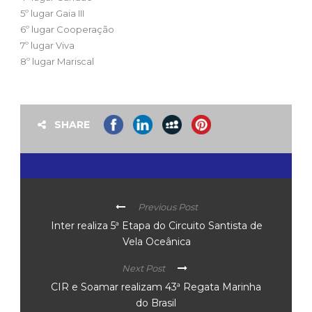
5º lugar Gaia III
6º lugar Cooperação
7º lugar Viva
8º lugar Mariscal
SHARE
Previous Post
Inter realiza 5ª Etapa do Circuito Santista de
Vela Oceânica
Next Post
CIR e Soamar realizam 43ª Regata Marinha
do Brasil