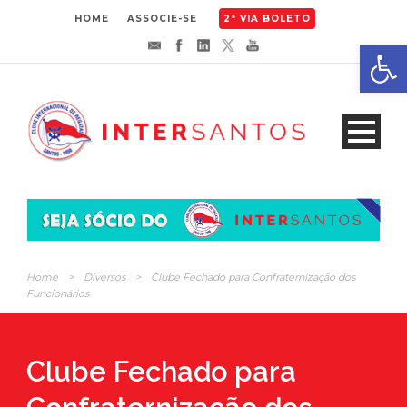
HOME
ASSOCIE-SE
2ª VIA BOLETO
Abrir 
Home
>
Diversos
>
Clube Fechado para Confraternização dos
Funcionários
Clube Fechado para