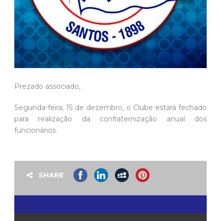
Prezado associado,
Segunda-feira, 15 de dezembro, o Clube estará fechado
para realização da confraternização anual dos
funcionários.
SHARE