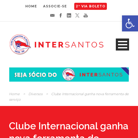
HOME
ASSOCIE-SE
2ª VIA BOLETO
Abrir 
Home
>
Diversos
>
Clube Internacional ganha nova ferramenta de
serviço
Clube Internacional ganha