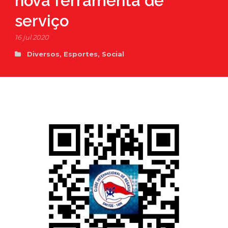
nova ferramenta de
serviço
16 jul 2020
Diversos
,
Esportes
,
Social