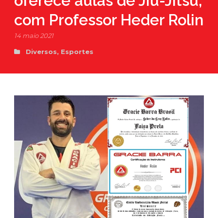
oferece aulas de Jiu-Jitsu,
com Professor Heder Rolin
14 maio 2021
Diversos
,
Esportes