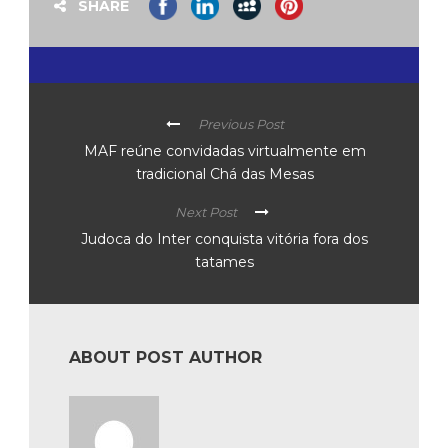
SHARE
Previous Post
MAF reúne convidadas virtualmente em
tradicional Chá das Mesas
Next Post
Judoca do Inter conquista vitória fora dos
tatames
ABOUT POST AUTHOR