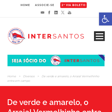
HOME
ASSOCIE-SE
2ª VIA BOLETO
Abrir 
Home
>
Diversos
>
De verde e amarelo, o Arraial Vermelhinho
entra em campo
De verde e amarelo, o