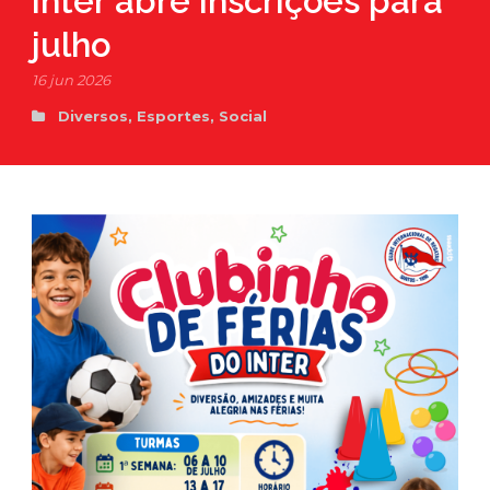
Inter abre inscrições para
julho
16 jun 2026
Diversos
,
Esportes
,
Social