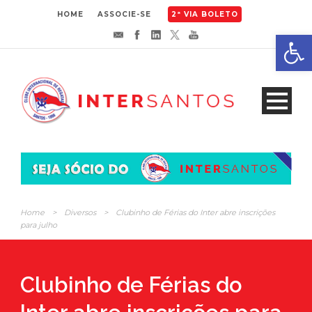
HOME
ASSOCIE-SE
2ª VIA BOLETO
Abrir 
Home
>
Diversos
>
Clubinho de Férias do Inter abre inscrições
para julho
Clubinho de Férias do