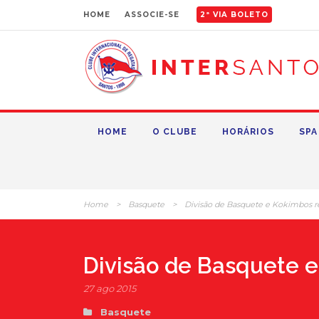
HOME
ASSOCIE-SE
2ª VIA BOLETO
HOME
O CLUBE
HORÁRIOS
SPA
Home
>
Basquete
>
Divisão de Basquete e Kokimbos re
Divisão de Basquete e
27 ago 2015
Basquete