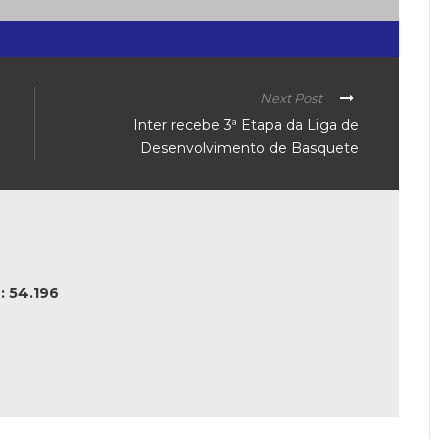
Next Post
Inter recebe 3ª Etapa da Liga de
Desenvolvimento de Basquete
 54.196