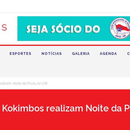
ESPORTES
NOTÍCIAS
GALERIA
AGENDA
C
alizam Noite da Pizza, no CIR
 Kokimbos realizam Noite da Pi