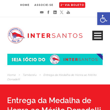
HOME
ASSOCIE-SE
2ª VIA BOLETO
Abrir 
Home
>
Tamboréu
>
Entrega da Medalha de Honra ao Mérito
Donadelli
Entrega da Medalha de