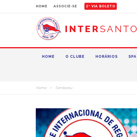
HOME
ASSOCIE-SE
2ª VIA BOLETO
HOME
O CLUBE
HORÁRIOS
SPA
Home
>
Tamboréu