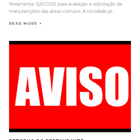
ferramenta: QRCODE para avaliação e solicitação de
manutenções das áreas comuns. A novidade já...
READ MORE