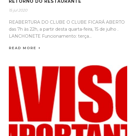
RETORNO DO RESTAURANTE
15 jul 2020
REABERTURA DO CLUBE O CLUBE FICARÁ ABERTO
das 7h às 22h, a partir desta quarta-feira, 15 de julho .
LANCHONETE Funcionamento: terça...
READ MORE