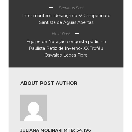
Previous Post
Inter mantém liderança no 6º Campeonato
Santista de Águas Abertas
Next Post
Equipe de Natação conquista pódio no
Paulista Petiz de Inverno- XX Troféu
Oswaldo Lopes Fiore
ABOUT POST AUTHOR
JULIANA MOLINARI MTB: 54.196