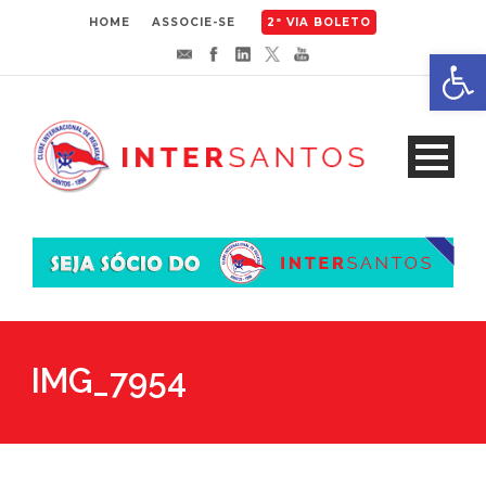
HOME
ASSOCIE-SE
2ª VIA BOLETO
Abrir 
IMG_7954