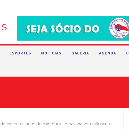
ESPORTES
NOTÍCIAS
GALERIA
AGENDA
C
de cinco mil anos de existência. A palavra vem sânscrito