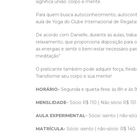
significa união: corpo e mente.
Para quem busca autoconhecimento, autocontrole
aula de Yoga do Clube Internacional de Regatas, 
De acordo com Danielle, durante as aulas, traba
relaxamento, que proporciona disposição para o 
as energias e sentir o bem-estar necessário para
meditação”
O praticante também pode adquirir força, flexi
Transforme seu corpo e sua mente!
HORÁRIO-
Segunda e quarta-feira: às 8h e às 
MENSLIDADE
– Sócio R$ 110 | Não sócio R$ 151.
AULA EXPERIMENTAL
– Sócio: isento | não-sóci
MATRÍCULA-
Sócio: isento | não-sócio: R$ 140.