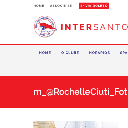
HOME
ASSOCIE-SE
2ª VIA BOLETO
HOME
O CLUBE
HORÁRIOS
SPA
m_@RochelleCiuti_Fot