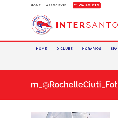
HOME
ASSOCIE-SE
2ª VIA BOLETO
HOME
O CLUBE
HORÁRIOS
SPA
m_@RochelleCiuti_Fot