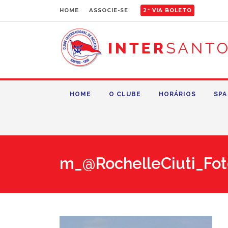
HOME
ASSOCIE-SE
2ª VIA BOLETO
HOME
O CLUBE
HORÁRIOS
SPA
m_@RochelleCiuti_Fot