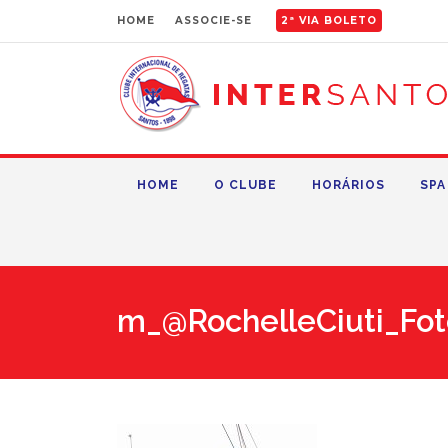
HOME
ASSOCIE-SE
2ª VIA BOLETO
HOME
O CLUBE
HORÁRIOS
SPA
m_@RochelleCiuti_Fot